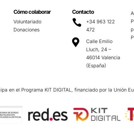
Cómo colaborar
Contacto
A

P
Voluntariado
+34 963 122
p
Donaciones
472
P

Calle Emilio
Lluch, 24 –
46014 Valencia
(España)
cipa en el Programa KIT DIGITAL, financiado por la Unión E