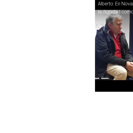
Alberto: En Nov
la dignidad com