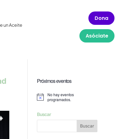
Dona
e un Aceite
Asóciate
ad
Próximos eventos
No hay eventos
Aviso
programados.
Buscar