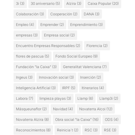
3i
(3)
30 aniversario
(5)
Alzira
(3)
Caixa Popular
(20)
Colaboración
(3)
Cooperación
(2)
DANA
(3)
Empleo
(4)
Emprender
(2)
Emprendimiento
(3)
empresas
(3)
Empresa social
(2)
Encuentro Empresas Responsables
(2)
Florencia
(2)
flores de pascua
(5)
Fondo Social Europeo
(9)
Fundación "la Caixa"
(3)
Generalitat Valenciana
(7)
Ingeus
(3)
Innovación social
(3)
Inserción
(2)
Inteligencia Artificial
(3)
IRPF
(5)
Itinerarios
(4)
Labora
(7)
limpieza playas
(3)
Llamp
(6)
Llamp3i
(2)
Másqueunaflor
(2)
Navidad
(4)
Novaterra Alcoi
(12)
Novaterra Alzira
(8)
Obra social "la Caixa"
(16)
ODS
(4)
Reconocimientos
(8)
Reinicia´t
(2)
RSC
(3)
RSE
(3)