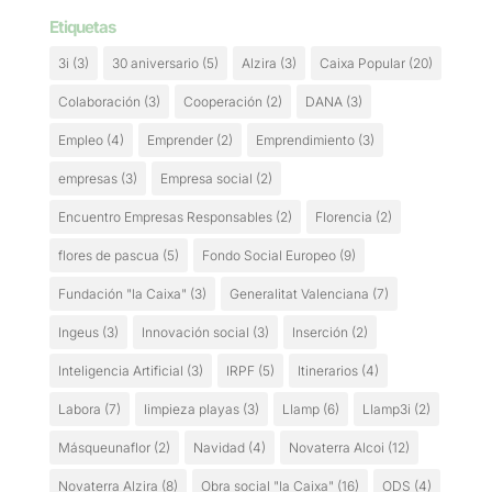
Etiquetas
3i
(3)
30 aniversario
(5)
Alzira
(3)
Caixa Popular
(20)
Colaboración
(3)
Cooperación
(2)
DANA
(3)
Empleo
(4)
Emprender
(2)
Emprendimiento
(3)
empresas
(3)
Empresa social
(2)
Encuentro Empresas Responsables
(2)
Florencia
(2)
flores de pascua
(5)
Fondo Social Europeo
(9)
Fundación "la Caixa"
(3)
Generalitat Valenciana
(7)
Ingeus
(3)
Innovación social
(3)
Inserción
(2)
Inteligencia Artificial
(3)
IRPF
(5)
Itinerarios
(4)
Labora
(7)
limpieza playas
(3)
Llamp
(6)
Llamp3i
(2)
Másqueunaflor
(2)
Navidad
(4)
Novaterra Alcoi
(12)
Novaterra Alzira
(8)
Obra social "la Caixa"
(16)
ODS
(4)