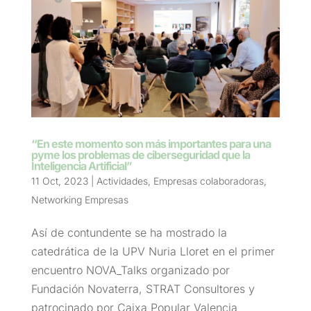
“En este momento son más importantes para una
pyme los problemas de ciberseguridad que la
Inteligencia Artificial”
11 Oct, 2023
|
Actividades
,
Empresas colaboradoras
,
Networking Empresas
Así de contundente se ha mostrado la
catedrática de la UPV Nuria Lloret en el primer
encuentro NOVA_Talks organizado por
Fundación Novaterra, STRAT Consultores y
patrocinado por Caixa Popular Valencia