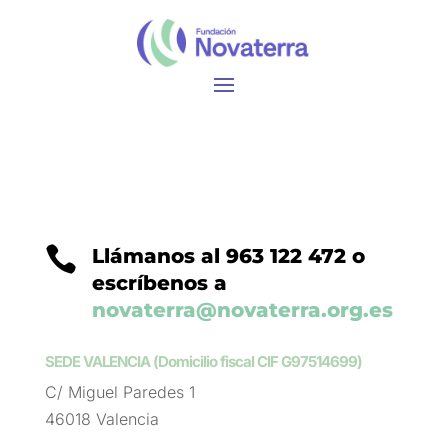

Llámanos al 963 122 472 o
escríbenos a
novaterra@novaterra.org.es
SEDE VALENCIA (Domicilio fiscal CIF
G97514699)
C/ Miguel Paredes 1
46018 Valencia