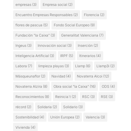
empresas
(3)
Empresa social
(2)
Encuentro Empresas Responsables
(2)
Florencia
(2)
flores de pascua
(5)
Fondo Social Europeo
(9)
Fundación "la Caixa"
(3)
Generalitat Valenciana
(7)
Ingeus
(3)
Innovación social
(3)
Inserción
(2)
Inteligencia Artificial
(3)
IRPF
(5)
Itinerarios
(4)
Labora
(7)
limpieza playas
(3)
Llamp
(6)
Llamp3i
(2)
Másqueunaflor
(2)
Navidad
(4)
Novaterra Alcoi
(12)
Novaterra Alzira
(8)
Obra social "la Caixa"
(16)
ODS
(4)
Reconocimientos
(8)
Reinicia´t
(2)
RSC
(3)
RSE
(3)
récord
(2)
Solidaria
(2)
Solidario
(3)
Sostenibilidad
(4)
Unión Europea
(2)
Valencia
(3)
Vivienda
(4)