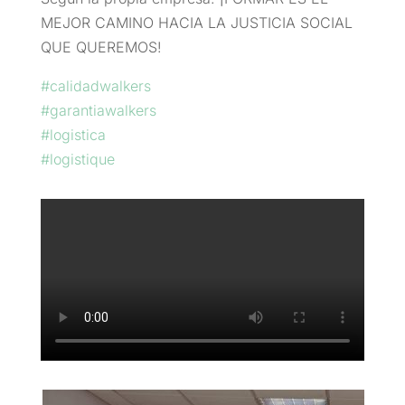
MEJOR CAMINO HACIA LA JUSTICIA SOCIAL
QUE QUEREMOS!
#
calidadwalkers
#
garantiawalkers
#
logistica
#
logistique