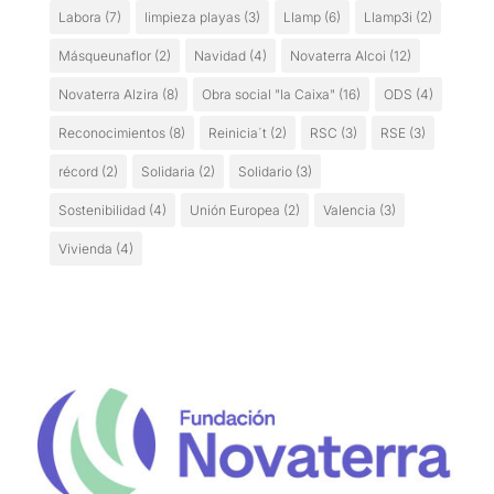
Labora
(7)
limpieza playas
(3)
Llamp
(6)
Llamp3i
(2)
Másqueunaflor
(2)
Navidad
(4)
Novaterra Alcoi
(12)
Novaterra Alzira
(8)
Obra social "la Caixa"
(16)
ODS
(4)
Reconocimientos
(8)
Reinicia´t
(2)
RSC
(3)
RSE
(3)
récord
(2)
Solidaria
(2)
Solidario
(3)
Sostenibilidad
(4)
Unión Europea
(2)
Valencia
(3)
Vivienda
(4)