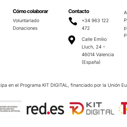
Cómo colaborar
Contacto
A

P
Voluntariado
+34 963 122
p
Donaciones
472
P

Calle Emilio
Lluch, 24 –
46014 Valencia
(España)
cipa en el Programa KIT DIGITAL, financiado por la Unión E