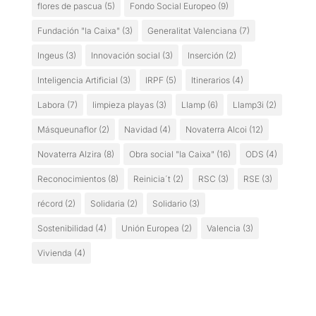
flores de pascua
(5)
Fondo Social Europeo
(9)
Fundación "la Caixa"
(3)
Generalitat Valenciana
(7)
Ingeus
(3)
Innovación social
(3)
Inserción
(2)
Inteligencia Artificial
(3)
IRPF
(5)
Itinerarios
(4)
Labora
(7)
limpieza playas
(3)
Llamp
(6)
Llamp3i
(2)
Másqueunaflor
(2)
Navidad
(4)
Novaterra Alcoi
(12)
Novaterra Alzira
(8)
Obra social "la Caixa"
(16)
ODS
(4)
Reconocimientos
(8)
Reinicia´t
(2)
RSC
(3)
RSE
(3)
récord
(2)
Solidaria
(2)
Solidario
(3)
Sostenibilidad
(4)
Unión Europea
(2)
Valencia
(3)
Vivienda
(4)