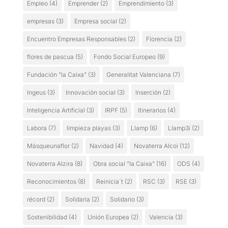
Empleo
(4)
Emprender
(2)
Emprendimiento
(3)
empresas
(3)
Empresa social
(2)
Encuentro Empresas Responsables
(2)
Florencia
(2)
flores de pascua
(5)
Fondo Social Europeo
(9)
Fundación "la Caixa"
(3)
Generalitat Valenciana
(7)
Ingeus
(3)
Innovación social
(3)
Inserción
(2)
Inteligencia Artificial
(3)
IRPF
(5)
Itinerarios
(4)
Labora
(7)
limpieza playas
(3)
Llamp
(6)
Llamp3i
(2)
Másqueunaflor
(2)
Navidad
(4)
Novaterra Alcoi
(12)
Novaterra Alzira
(8)
Obra social "la Caixa"
(16)
ODS
(4)
Reconocimientos
(8)
Reinicia´t
(2)
RSC
(3)
RSE
(3)
récord
(2)
Solidaria
(2)
Solidario
(3)
Sostenibilidad
(4)
Unión Europea
(2)
Valencia
(3)