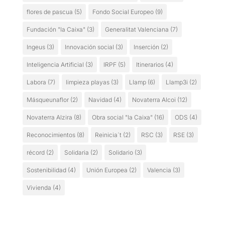
flores de pascua
(5)
Fondo Social Europeo
(9)
Fundación "la Caixa"
(3)
Generalitat Valenciana
(7)
Ingeus
(3)
Innovación social
(3)
Inserción
(2)
Inteligencia Artificial
(3)
IRPF
(5)
Itinerarios
(4)
Labora
(7)
limpieza playas
(3)
Llamp
(6)
Llamp3i
(2)
Másqueunaflor
(2)
Navidad
(4)
Novaterra Alcoi
(12)
Novaterra Alzira
(8)
Obra social "la Caixa"
(16)
ODS
(4)
Reconocimientos
(8)
Reinicia´t
(2)
RSC
(3)
RSE
(3)
récord
(2)
Solidaria
(2)
Solidario
(3)
Sostenibilidad
(4)
Unión Europea
(2)
Valencia
(3)
Vivienda
(4)