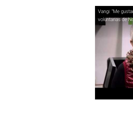
Vangi: "Me gustar
voluntarias de N