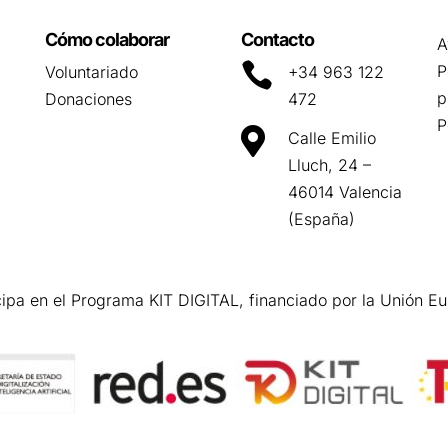
Cómo colaborar
Contacto
A

P
Voluntariado
+34 963 122
p
Donaciones
472
P

Calle Emilio
Lluch, 24 –
46014 Valencia
(España)
cipa en el Programa KIT DIGITAL, financiado por la Unión E