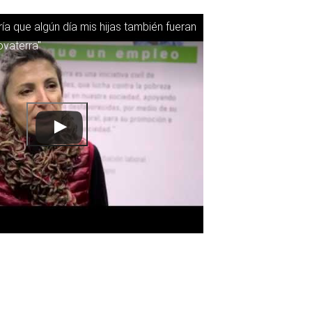
ía que algún día mis hijas también fueran
ovaterra"