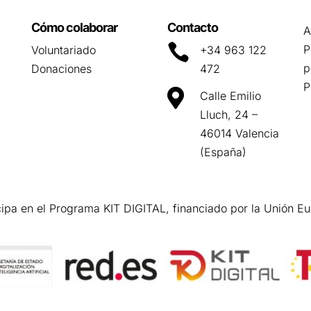
Cómo colaborar
Contacto
A

P
Voluntariado
+34 963 122
p
Donaciones
472
P

Calle Emilio
Lluch, 24 –
46014 Valencia
(España)
cipa en el Programa KIT DIGITAL, financiado por la Unión E