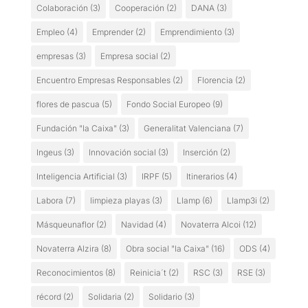
Colaboración
(3)
Cooperación
(2)
DANA
(3)
Empleo
(4)
Emprender
(2)
Emprendimiento
(3)
empresas
(3)
Empresa social
(2)
Encuentro Empresas Responsables
(2)
Florencia
(2)
flores de pascua
(5)
Fondo Social Europeo
(9)
Fundación "la Caixa"
(3)
Generalitat Valenciana
(7)
Ingeus
(3)
Innovación social
(3)
Inserción
(2)
Inteligencia Artificial
(3)
IRPF
(5)
Itinerarios
(4)
Labora
(7)
limpieza playas
(3)
Llamp
(6)
Llamp3i
(2)
Másqueunaflor
(2)
Navidad
(4)
Novaterra Alcoi
(12)
Novaterra Alzira
(8)
Obra social "la Caixa"
(16)
ODS
(4)
Reconocimientos
(8)
Reinicia´t
(2)
RSC
(3)
RSE
(3)
récord
(2)
Solidaria
(2)
Solidario
(3)