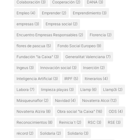
Colaboración
(3)
Cooperación
(2)
DANA
(3)
Empleo
(4)
Emprender
(2)
Emprendimiento
(3)
empresas
(3)
Empresa social
(2)
Encuentro Empresas Responsables
(2)
Florencia
(2)
flores de pascua
(5)
Fondo Social Europeo
(9)
Fundación "la Caixa"
(3)
Generalitat Valenciana
(7)
Ingeus
(3)
Innovación social
(3)
Inserción
(2)
Inteligencia Artificial
(3)
IRPF
(5)
Itinerarios
(4)
Labora
(7)
limpieza playas
(3)
Llamp
(6)
Llamp3i
(2)
Másqueunaflor
(2)
Navidad
(4)
Novaterra Alcoi
(12)
Novaterra Alzira
(8)
Obra social "la Caixa"
(16)
ODS
(4)
Reconocimientos
(8)
Reinicia´t
(2)
RSC
(3)
RSE
(3)
récord
(2)
Solidaria
(2)
Solidario
(3)