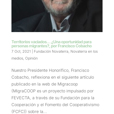
Territorios vaciados… ¿Una oportunidad para
personas migrantes?, por Francisco Cobacho
7 Oct, 2021
|
Fundación Novaterra
,
Novaterra en los
medios
,
Opinión
Nuestro Presidente Honorífico, Francisco
Cobacho, reflexiona en el siguiente artículo
publicado en la web de Migracoop
(MigraCOOP es un proyecto impulsado por
FEVECTA, a través de su Fundación para la
Cooperación y el Fomento del Cooperativismo
(FCFC)) sobre la...