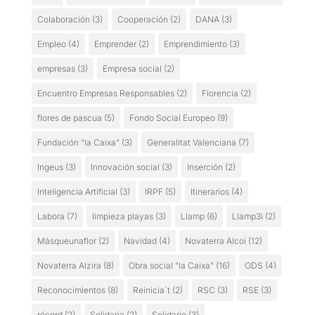
Colaboración
(3)
Cooperación
(2)
DANA
(3)
Empleo
(4)
Emprender
(2)
Emprendimiento
(3)
empresas
(3)
Empresa social
(2)
Encuentro Empresas Responsables
(2)
Florencia
(2)
flores de pascua
(5)
Fondo Social Europeo
(9)
Fundación "la Caixa"
(3)
Generalitat Valenciana
(7)
Ingeus
(3)
Innovación social
(3)
Inserción
(2)
Inteligencia Artificial
(3)
IRPF
(5)
Itinerarios
(4)
Labora
(7)
limpieza playas
(3)
Llamp
(6)
Llamp3i
(2)
Másqueunaflor
(2)
Navidad
(4)
Novaterra Alcoi
(12)
Novaterra Alzira
(8)
Obra social "la Caixa"
(16)
ODS
(4)
Reconocimientos
(8)
Reinicia´t
(2)
RSC
(3)
RSE
(3)
récord
(2)
Solidaria
(2)
Solidario
(3)