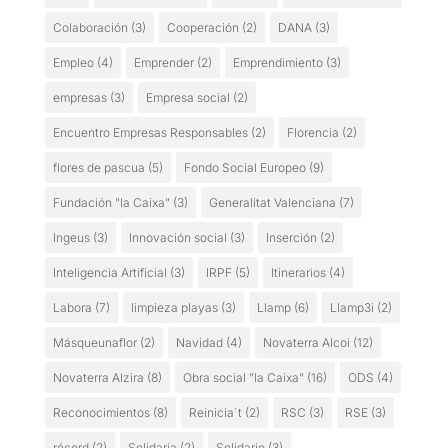
Colaboración
(3)
Cooperación
(2)
DANA
(3)
Empleo
(4)
Emprender
(2)
Emprendimiento
(3)
empresas
(3)
Empresa social
(2)
Encuentro Empresas Responsables
(2)
Florencia
(2)
flores de pascua
(5)
Fondo Social Europeo
(9)
Fundación "la Caixa"
(3)
Generalitat Valenciana
(7)
Ingeus
(3)
Innovación social
(3)
Inserción
(2)
Inteligencia Artificial
(3)
IRPF
(5)
Itinerarios
(4)
Labora
(7)
limpieza playas
(3)
Llamp
(6)
Llamp3i
(2)
Másqueunaflor
(2)
Navidad
(4)
Novaterra Alcoi
(12)
Novaterra Alzira
(8)
Obra social "la Caixa"
(16)
ODS
(4)
Reconocimientos
(8)
Reinicia´t
(2)
RSC
(3)
RSE
(3)
récord
(2)
Solidaria
(2)
Solidario
(3)