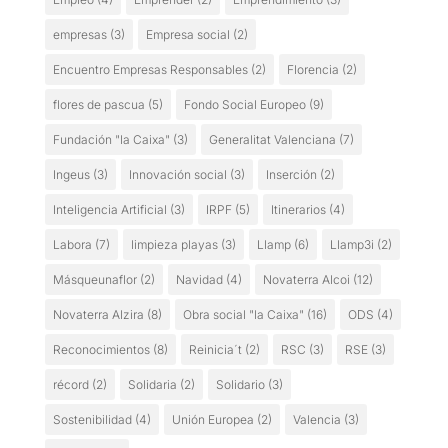
empresas
(3)
Empresa social
(2)
Encuentro Empresas Responsables
(2)
Florencia
(2)
flores de pascua
(5)
Fondo Social Europeo
(9)
Fundación "la Caixa"
(3)
Generalitat Valenciana
(7)
Ingeus
(3)
Innovación social
(3)
Inserción
(2)
Inteligencia Artificial
(3)
IRPF
(5)
Itinerarios
(4)
Labora
(7)
limpieza playas
(3)
Llamp
(6)
Llamp3i
(2)
Másqueunaflor
(2)
Navidad
(4)
Novaterra Alcoi
(12)
Novaterra Alzira
(8)
Obra social "la Caixa"
(16)
ODS
(4)
Reconocimientos
(8)
Reinicia´t
(2)
RSC
(3)
RSE
(3)
récord
(2)
Solidaria
(2)
Solidario
(3)
Sostenibilidad
(4)
Unión Europea
(2)
Valencia
(3)