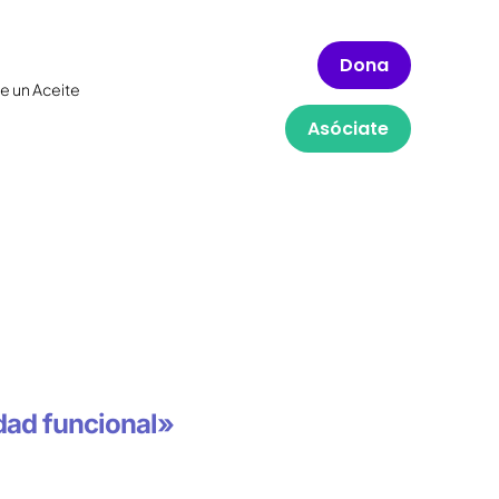
Dona
e un Aceite
Asóciate
idad funcional»