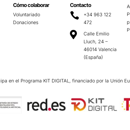
Cómo colaborar
Contacto
A

P
Voluntariado
+34 963 122
p
Donaciones
472
P

Calle Emilio
Lluch, 24 –
46014 Valencia
(España)
cipa en el Programa KIT DIGITAL, financiado por la Unión E