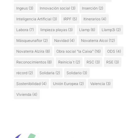
Ingeus
(3)
Innovación social
(3)
Inserción
(2)
Inteligencia Artificial
(3)
IRPF
(5)
Itinerarios
(4)
Labora
(7)
limpieza playas
(3)
Llamp
(6)
Llamp3i
(2)
Másqueunaflor
(2)
Navidad
(4)
Novaterra Alcoi
(12)
Novaterra Alzira
(8)
Obra social "la Caixa"
(16)
ODS
(4)
Reconocimientos
(8)
Reinicia´t
(2)
RSC
(3)
RSE
(3)
récord
(2)
Solidaria
(2)
Solidario
(3)
Sostenibilidad
(4)
Unión Europea
(2)
Valencia
(3)
Vivienda
(4)