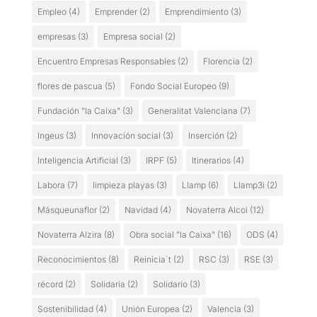
Empleo
(4)
Emprender
(2)
Emprendimiento
(3)
empresas
(3)
Empresa social
(2)
Encuentro Empresas Responsables
(2)
Florencia
(2)
flores de pascua
(5)
Fondo Social Europeo
(9)
Fundación "la Caixa"
(3)
Generalitat Valenciana
(7)
Ingeus
(3)
Innovación social
(3)
Inserción
(2)
Inteligencia Artificial
(3)
IRPF
(5)
Itinerarios
(4)
Labora
(7)
limpieza playas
(3)
Llamp
(6)
Llamp3i
(2)
Másqueunaflor
(2)
Navidad
(4)
Novaterra Alcoi
(12)
Novaterra Alzira
(8)
Obra social "la Caixa"
(16)
ODS
(4)
Reconocimientos
(8)
Reinicia´t
(2)
RSC
(3)
RSE
(3)
récord
(2)
Solidaria
(2)
Solidario
(3)
Sostenibilidad
(4)
Unión Europea
(2)
Valencia
(3)