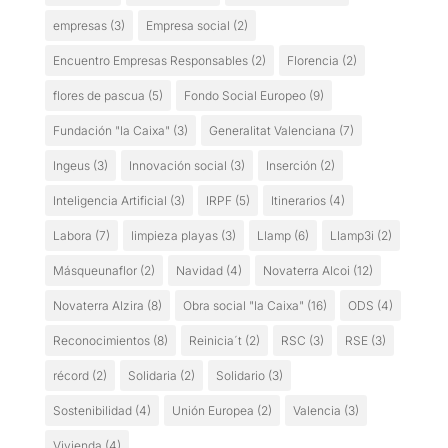
empresas
(3)
Empresa social
(2)
Encuentro Empresas Responsables
(2)
Florencia
(2)
flores de pascua
(5)
Fondo Social Europeo
(9)
Fundación "la Caixa"
(3)
Generalitat Valenciana
(7)
Ingeus
(3)
Innovación social
(3)
Inserción
(2)
Inteligencia Artificial
(3)
IRPF
(5)
Itinerarios
(4)
Labora
(7)
limpieza playas
(3)
Llamp
(6)
Llamp3i
(2)
Másqueunaflor
(2)
Navidad
(4)
Novaterra Alcoi
(12)
Novaterra Alzira
(8)
Obra social "la Caixa"
(16)
ODS
(4)
Reconocimientos
(8)
Reinicia´t
(2)
RSC
(3)
RSE
(3)
récord
(2)
Solidaria
(2)
Solidario
(3)
Sostenibilidad
(4)
Unión Europea
(2)
Valencia
(3)
Vivienda
(4)