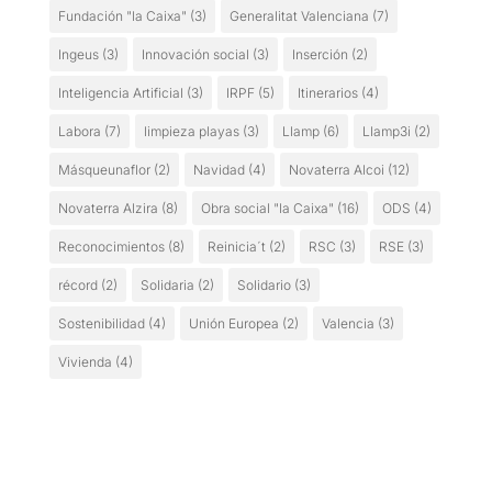
Fundación "la Caixa"
(3)
Generalitat Valenciana
(7)
Ingeus
(3)
Innovación social
(3)
Inserción
(2)
Inteligencia Artificial
(3)
IRPF
(5)
Itinerarios
(4)
Labora
(7)
limpieza playas
(3)
Llamp
(6)
Llamp3i
(2)
Másqueunaflor
(2)
Navidad
(4)
Novaterra Alcoi
(12)
Novaterra Alzira
(8)
Obra social "la Caixa"
(16)
ODS
(4)
Reconocimientos
(8)
Reinicia´t
(2)
RSC
(3)
RSE
(3)
récord
(2)
Solidaria
(2)
Solidario
(3)
Sostenibilidad
(4)
Unión Europea
(2)
Valencia
(3)
Vivienda
(4)