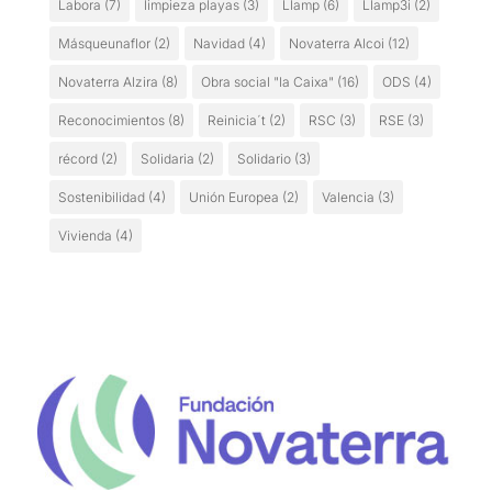
Labora
(7)
limpieza playas
(3)
Llamp
(6)
Llamp3i
(2)
Másqueunaflor
(2)
Navidad
(4)
Novaterra Alcoi
(12)
Novaterra Alzira
(8)
Obra social "la Caixa"
(16)
ODS
(4)
Reconocimientos
(8)
Reinicia´t
(2)
RSC
(3)
RSE
(3)
récord
(2)
Solidaria
(2)
Solidario
(3)
Sostenibilidad
(4)
Unión Europea
(2)
Valencia
(3)
Vivienda
(4)