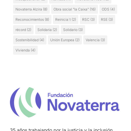
Novaterra Alzira
(8)
Obra social "la Caixa"
(16)
ODS
(4)
Reconocimientos
(8)
Reinicia´t
(2)
RSC
(3)
RSE
(3)
récord
(2)
Solidaria
(2)
Solidario
(3)
Sostenibilidad
(4)
Unión Europea
(2)
Valencia
(3)
Vivienda
(4)
35 años trabajando por la justicia y la inclusión