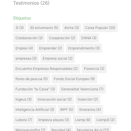
Testimonios
(26)
Etiquetas
3i
(3)
30 aniversario
(5)
Alzira
(3)
Caixa Popular
(20)
Colaboración
(3)
Cooperación
(2)
DANA
(3)
Empleo
(4)
Emprender
(2)
Emprendimiento
(3)
empresas
(3)
Empresa social
(2)
Encuentro Empresas Responsables
(2)
Florencia
(2)
flores de pascua
(5)
Fondo Social Europeo
(9)
Fundación "la Caixa"
(3)
Generalitat Valenciana
(7)
Ingeus
(3)
Innovación social
(3)
Inserción
(2)
Inteligencia Artificial
(3)
IRPF
(5)
Itinerarios
(4)
Labora
(7)
limpieza playas
(3)
Llamp
(6)
Llamp3i
(2)
Másqueunaflor
(2)
Navidad
(4)
Novaterra Alcoi
(12)