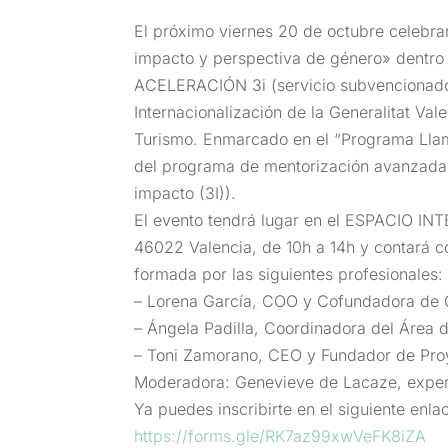
El próximo viernes 20 de octubre celebram
impacto y perspectiva de género» dent
ACELERACIÓN 3i (servicio subvencionado
Internacionalización de la Generalitat Val
Turismo. Enmarcado en el “Programa Llamp 
del programa de mentorización avanzada 
impacto (3I)).
El evento tendrá lugar en el ESPACIO INT
46022 Valencia, de 10h a 14h y contará co
formada por las siguientes profesionales:
– Lorena García, COO y Cofundadora de 
– Ángela Padilla, Coordinadora del Área
– Toni Zamorano, CEO y Fundador de Proy
Moderadora: Genevieve de Lacaze, expert
Ya puedes inscribirte en el siguiente enla
https://forms.gle/RK7az99xwVeFK8iZA