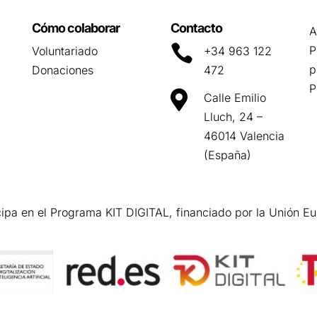
Cómo colaborar
Contacto
A

P
Voluntariado
+34 963 122
p
Donaciones
472
P

Calle Emilio
Lluch, 24 –
46014 Valencia
(España)
cipa en el Programa KIT DIGITAL, financiado por la Unión E