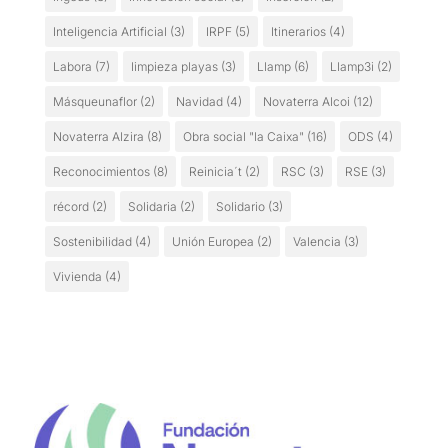
Inteligencia Artificial
(3)
IRPF
(5)
Itinerarios
(4)
Labora
(7)
limpieza playas
(3)
Llamp
(6)
Llamp3i
(2)
Másqueunaflor
(2)
Navidad
(4)
Novaterra Alcoi
(12)
Novaterra Alzira
(8)
Obra social "la Caixa"
(16)
ODS
(4)
Reconocimientos
(8)
Reinicia´t
(2)
RSC
(3)
RSE
(3)
récord
(2)
Solidaria
(2)
Solidario
(3)
Sostenibilidad
(4)
Unión Europea
(2)
Valencia
(3)
Vivienda
(4)