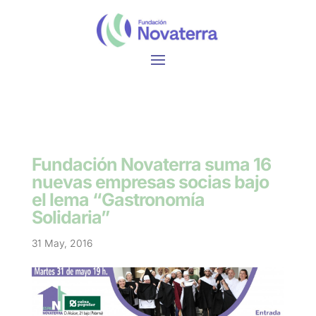
Fundación Novaterra suma 16
nuevas empresas socias bajo
el lema “Gastronomía
Solidaria”
31 May, 2016