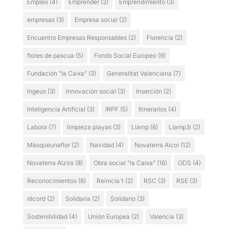
Empleo
(4)
Emprender
(2)
Emprendimiento
(3)
empresas
(3)
Empresa social
(2)
Encuentro Empresas Responsables
(2)
Florencia
(2)
flores de pascua
(5)
Fondo Social Europeo
(9)
Fundación "la Caixa"
(3)
Generalitat Valenciana
(7)
Ingeus
(3)
Innovación social
(3)
Inserción
(2)
Inteligencia Artificial
(3)
IRPF
(5)
Itinerarios
(4)
Labora
(7)
limpieza playas
(3)
Llamp
(6)
Llamp3i
(2)
Másqueunaflor
(2)
Navidad
(4)
Novaterra Alcoi
(12)
Novaterra Alzira
(8)
Obra social "la Caixa"
(16)
ODS
(4)
Reconocimientos
(8)
Reinicia´t
(2)
RSC
(3)
RSE
(3)
récord
(2)
Solidaria
(2)
Solidario
(3)
Sostenibilidad
(4)
Unión Europea
(2)
Valencia
(3)