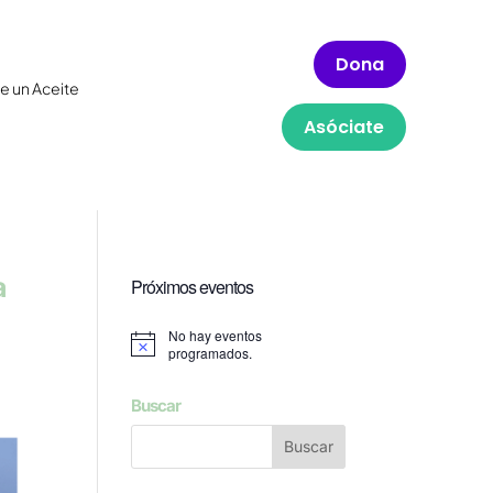
Dona
e un Aceite
Asóciate
a
Próximos eventos
No hay eventos
Aviso
programados.
Buscar