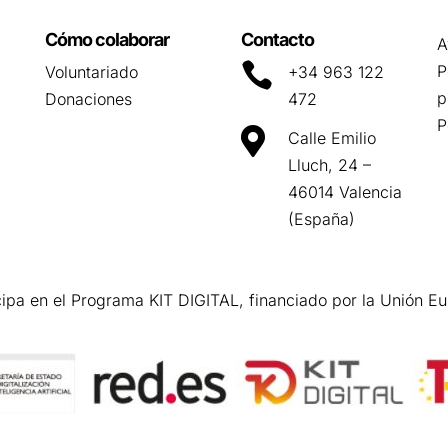
Cómo colaborar
Contacto
A

P
Voluntariado
+34 963 122
p
Donaciones
472
P

Calle Emilio
Lluch, 24 –
46014 Valencia
(España)
cipa en el Programa KIT DIGITAL, financiado por la Unión E