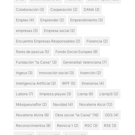
Colaboración
(3)
Cooperación
(2)
DANA
(3)
Empleo
(4)
Emprender
(2)
Emprendimiento
(3)
empresas
(3)
Empresa social
(2)
Encuentro Empresas Responsables
(2)
Florencia
(2)
flores de pascua
(5)
Fondo Social Europeo
(9)
Fundación "la Caixa"
(3)
Generalitat Valenciana
(7)
Ingeus
(3)
Innovación social
(3)
Inserción
(2)
Inteligencia Artificial
(3)
IRPF
(5)
Itinerarios
(4)
Labora
(7)
limpieza playas
(3)
Llamp
(6)
Llamp3i
(2)
Másqueunaflor
(2)
Navidad
(4)
Novaterra Alcoi
(12)
Novaterra Alzira
(8)
Obra social "la Caixa"
(16)
ODS
(4)
Reconocimientos
(8)
Reinicia´t
(2)
RSC
(3)
RSE
(3)