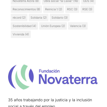
Novaterra Alzira
(8)
Obra social "la Caixa"
(16)
ODS
(4)
Reconocimientos
(8)
Reinicia´t
(2)
RSC
(3)
RSE
(3)
récord
(2)
Solidaria
(2)
Solidario
(3)
Sostenibilidad
(4)
Unión Europea
(2)
Valencia
(3)
Vivienda
(4)
35 años trabajando por la justicia y la inclusión
social a través del empleo.