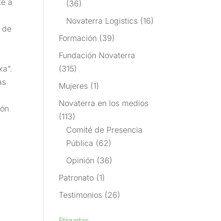
te a
(36)
Novaterra Logistics
(16)
s de
Formación
(39)
Fundación Novaterra
(315)
xa”.
as
Mujeres
(1)
Novaterra en los medios
ión
(113)
Comité de Presencia
Pública
(62)
Opinión
(36)
Patronato
(1)
Testimonios
(26)
Etiquetas