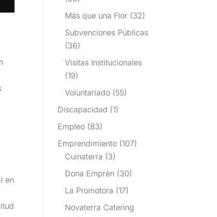
Más que una Flor
(32)
Subvenciones Públicas
,
(36)
e
n
Visitas Institucionales
(19)
s
Voluntariado
(55)
Discapacidad
(1)
Empleo
(83)
Emprendimiento
(107)
Cuinaterra
(3)
Dona Emprèn
(30)
l en
La Promotora
(17)
itud
Novaterra Catering