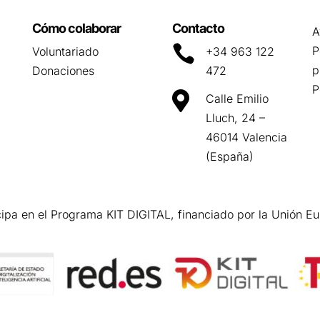
Cómo colaborar
Contacto
A

P
Voluntariado
+34 963 122
p
Donaciones
472
P

Calle Emilio
Lluch, 24 –
46014 Valencia
(España)
cipa en el Programa KIT DIGITAL, financiado por la Unión E