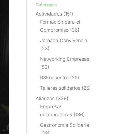
Categorías
Actividades
(151)
Formación para el
Compromiso
(36)
Jornada Convivencia
(23)
Networking Empresas
(52)
RSEncuentro
(25)
Talleres solidarios
(25)
Alianzas
(339)
Empresas
colaboradoras
(136)
Gastronomía Solidaria
(39)