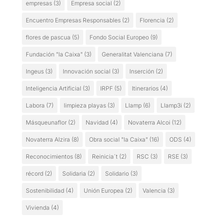
empresas
(3)
Empresa social
(2)
Encuentro Empresas Responsables
(2)
Florencia
(2)
flores de pascua
(5)
Fondo Social Europeo
(9)
Fundación "la Caixa"
(3)
Generalitat Valenciana
(7)
Ingeus
(3)
Innovación social
(3)
Inserción
(2)
Inteligencia Artificial
(3)
IRPF
(5)
Itinerarios
(4)
Labora
(7)
limpieza playas
(3)
Llamp
(6)
Llamp3i
(2)
Másqueunaflor
(2)
Navidad
(4)
Novaterra Alcoi
(12)
Novaterra Alzira
(8)
Obra social "la Caixa"
(16)
ODS
(4)
Reconocimientos
(8)
Reinicia´t
(2)
RSC
(3)
RSE
(3)
récord
(2)
Solidaria
(2)
Solidario
(3)
Sostenibilidad
(4)
Unión Europea
(2)
Valencia
(3)
Vivienda
(4)