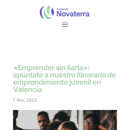
«Emprender sin liarla»:
apúntate a nuestro itinerario de
emprendimiento juvenil en
Valencia
7 Nov, 2023