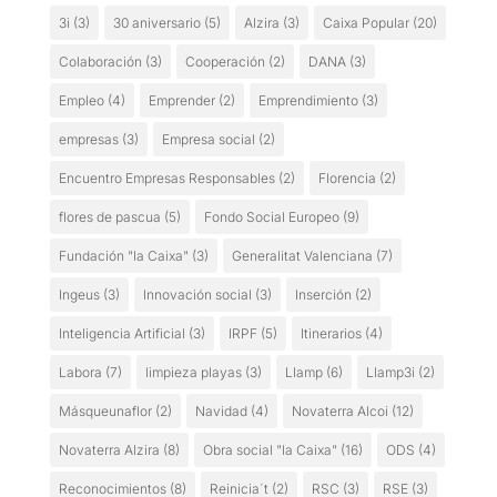
3i
(3)
30 aniversario
(5)
Alzira
(3)
Caixa Popular
(20)
Colaboración
(3)
Cooperación
(2)
DANA
(3)
Empleo
(4)
Emprender
(2)
Emprendimiento
(3)
empresas
(3)
Empresa social
(2)
Encuentro Empresas Responsables
(2)
Florencia
(2)
flores de pascua
(5)
Fondo Social Europeo
(9)
Fundación "la Caixa"
(3)
Generalitat Valenciana
(7)
Ingeus
(3)
Innovación social
(3)
Inserción
(2)
Inteligencia Artificial
(3)
IRPF
(5)
Itinerarios
(4)
Labora
(7)
limpieza playas
(3)
Llamp
(6)
Llamp3i
(2)
Másqueunaflor
(2)
Navidad
(4)
Novaterra Alcoi
(12)
Novaterra Alzira
(8)
Obra social "la Caixa"
(16)
ODS
(4)
Reconocimientos
(8)
Reinicia´t
(2)
RSC
(3)
RSE
(3)