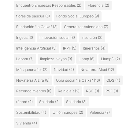
Encuentro Empresas Responsables
(2)
Florencia
(2)
flores de pascua
(5)
Fondo Social Europeo
(9)
Fundación "la Caixa"
(3)
Generalitat Valenciana
(7)
Ingeus
(3)
Innovación social
(3)
Inserción
(2)
Inteligencia Artificial
(3)
IRPF
(5)
Itinerarios
(4)
Labora
(7)
limpieza playas
(3)
Llamp
(6)
Llamp3i
(2)
Másqueunaflor
(2)
Navidad
(4)
Novaterra Alcoi
(12)
Novaterra Alzira
(8)
Obra social "la Caixa"
(16)
ODS
(4)
Reconocimientos
(8)
Reinicia´t
(2)
RSC
(3)
RSE
(3)
récord
(2)
Solidaria
(2)
Solidario
(3)
Sostenibilidad
(4)
Unión Europea
(2)
Valencia
(3)
Vivienda
(4)