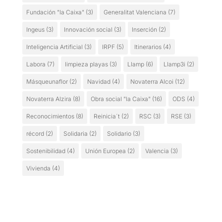
Fundación "la Caixa"
(3)
Generalitat Valenciana
(7)
Ingeus
(3)
Innovación social
(3)
Inserción
(2)
Inteligencia Artificial
(3)
IRPF
(5)
Itinerarios
(4)
Labora
(7)
limpieza playas
(3)
Llamp
(6)
Llamp3i
(2)
Másqueunaflor
(2)
Navidad
(4)
Novaterra Alcoi
(12)
Novaterra Alzira
(8)
Obra social "la Caixa"
(16)
ODS
(4)
Reconocimientos
(8)
Reinicia´t
(2)
RSC
(3)
RSE
(3)
récord
(2)
Solidaria
(2)
Solidario
(3)
Sostenibilidad
(4)
Unión Europea
(2)
Valencia
(3)
Vivienda
(4)