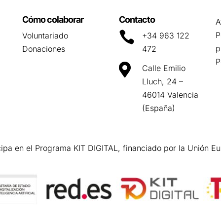
Cómo colaborar
Contacto
A

P
Voluntariado
+34 963 122
p
Donaciones
472
P

Calle Emilio
Lluch, 24 –
46014 Valencia
(España)
cipa en el Programa KIT DIGITAL, financiado por la Unión E