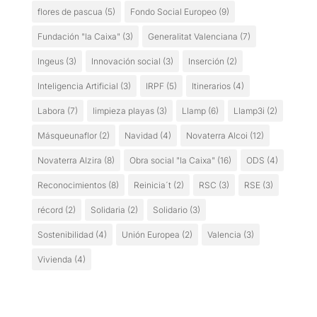
flores de pascua
(5)
Fondo Social Europeo
(9)
Fundación "la Caixa"
(3)
Generalitat Valenciana
(7)
Ingeus
(3)
Innovación social
(3)
Inserción
(2)
Inteligencia Artificial
(3)
IRPF
(5)
Itinerarios
(4)
Labora
(7)
limpieza playas
(3)
Llamp
(6)
Llamp3i
(2)
Másqueunaflor
(2)
Navidad
(4)
Novaterra Alcoi
(12)
Novaterra Alzira
(8)
Obra social "la Caixa"
(16)
ODS
(4)
Reconocimientos
(8)
Reinicia´t
(2)
RSC
(3)
RSE
(3)
récord
(2)
Solidaria
(2)
Solidario
(3)
Sostenibilidad
(4)
Unión Europea
(2)
Valencia
(3)
Vivienda
(4)